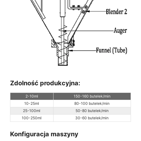
Zdolność produkcyjna:
2-10ml
150-160 butelek/min
10-25ml
80-100 butelek/min
25-100ml
50-80 butelek/min
100-250ml
30-60 butelek/min
Konfiguracja maszyny