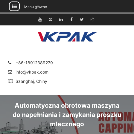
Menu główne
Przejdź
do
Youtube
Pinterest
Linkedin
Facebook
Świergot
Instagram
treści
+86-18912389279
info@vkpak.com
Szanghaj, Chiny
Automatyczna obrotowa maszyna
do napełniania i zamykania proszku
mlecznego