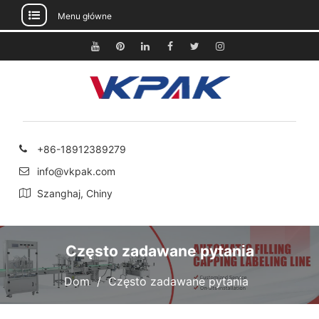
Menu główne
Przejdź
do
Youtube
Pinterest
Linkedin
Facebook
Świergot
Instagram
treści
+86-18912389279
info@vkpak.com
Szanghaj, Chiny
Często zadawane pytania
Dom
Często zadawane pytania