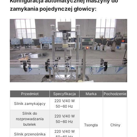
Konfiguracja automatycznej maszyny do
zamykania pojedynczej głowicy:
Przedmiot
Specyfikacja
Marka
Pochodzenie
220 V/40 W
Silnik zamykający
50~60 Hz
Silnik do
220 V/40 W
rozprowadzania
50~60 Hz
butelek
Tsongta
Chiny
220 V/40 W
Silnik przenośnika
50~60 Hz