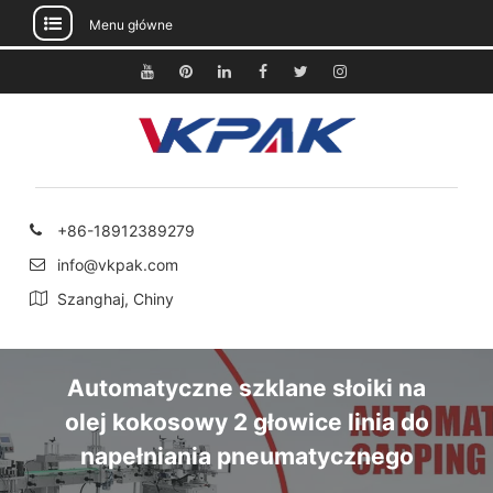
Menu główne
Przejdź
do
Youtube
Pinterest
Linkedin
Facebook
Świergot
Instagram
treści
+86-18912389279
info@vkpak.com
Szanghaj, Chiny
Automatyczne szklane słoiki na
olej kokosowy 2 głowice linia do
napełniania pneumatycznego