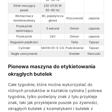
Silnik mocujący
220 V/120 W
pasek
50~60 Hz
Wzmacniacz
60, pojedyncza
Kluczowość
Japonia
światłowodowy
głowa
Przekaźnik
5 sekund
Omron
Japonia
opóźniający
Przekaźnik
24V
Omron
Japonia
Regulator prędkości
Telta
Tajwan
Cylinder
MA16×25-S-CA
Podciśnienie
Tajwan
Nagłe zatrzymanie
Sneider
francuski
Pionowa maszyna do etykietowania
okrągłych butelek
Całe tygodnie, które można wykorzystać do
różnych produktów w kształcie cylindra | połowa
tygodnia, tylko podwójny znak z tyłu przykleja
znak, taki jak przyklejanie puszek po żywności,
okrągłych butelek z kosmetykami i butelek z