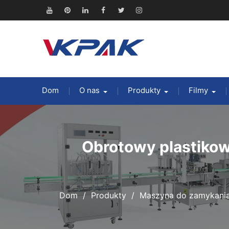
Przejdź
do
Youtube
Pinterest
Linkedin
Facebook
Świergot
Instagram
treści
Dom
O nas
Produkty
Filmy
Obrotowy plastikow
Dom
Produkty
Maszyna do zamykani