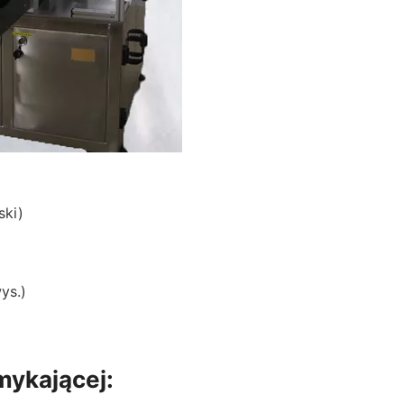
ski)
ys.)
ykającej: