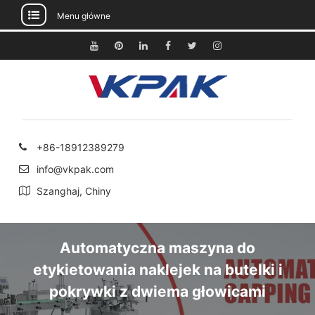
Menu główne
Przejdź
do
Youtube
Pinterest
Linkedin
Facebook
Świergot
Instagram
treści
+86-18912389279
info@vkpak.com
Szanghaj, Chiny
Automatyczna maszyna do
etykietowania naklejek na butelki i
pokrywki z dwiema głowicami