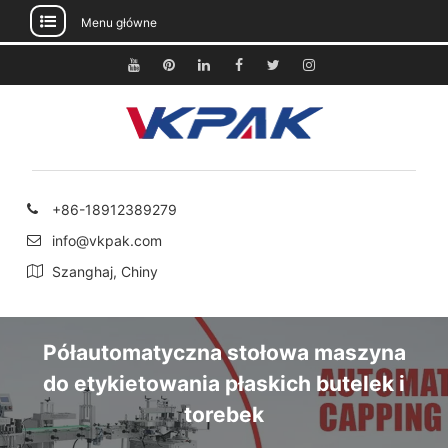
Menu główne
Przejdź
do
Youtube
Pinterest
Linkedin
Facebook
Świergot
Instagram
treści
+86-18912389279
info@vkpak.com
Szanghaj, Chiny
Półautomatyczna stołowa maszyna
do etykietowania płaskich butelek i
torebek