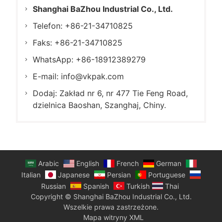
Shanghai BaZhou Industrial Co., Ltd.
Telefon: +86-21-34710825
Faks: +86-21-34710825
WhatsApp: +86-18912389279
E-mail:
info@vkpak.com
Dodaj: Zakład nr 6, nr 477 Tie Feng Road,
dzielnica Baoshan, Szanghaj, Chiny.
Arabic
English
French
German
Italian
Japanese
Persian
Portuguese
Russian
Spanish
Turkish
Thai
Copyright © Shanghai BaZhou Industrial Co., Ltd.
Wszelkie prawa zastrzeżone.
Mapa witryny XML