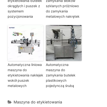
etykietowania butelek
zamykania słoików
okrągłych i puszek z
szklanych próżniowo
systemem
do zamykania
pozycjonowania
metalowych nakrętek
Automatyczna liniowa
Automatyczna
maszyna do
maszyna do
etykietowania naklejek
zamykania butelek
wokół puszek
plastikowych
metalowych
pojedynczą śrubą
Maszyna do etykietowania