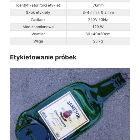
Identyfikator rolki etykiet
76mm
Skok etykiety
3-4 mm ± 0,2 mm
Zasilacz
220V 50Hz
Moc znamionowa
120 W
Wymiar
60×40×60cm
Waga
25 kg
Etykietowanie próbek